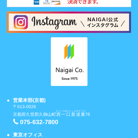
営業本部(京都)
〒613-0026
(にしいもあらいしんみちうら)
京都府久世郡久御山町
西一口新道裏
78
075-632-7800
東京オフィス