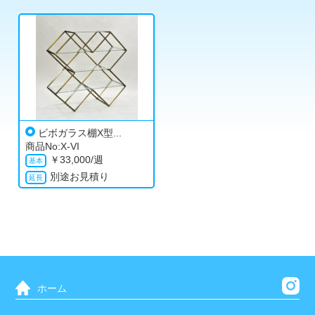
ビボガラス棚X型...
商品No:X-VI
￥
33,000/週
別途お見積り
ホーム