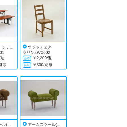
ジテ...
ウッドチェア
01
商品No:WC002
0/週
￥
2,200/週
/週毎
￥
330/週毎
(...
アームスツール(...