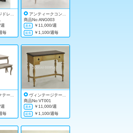
ドレ...
アンティークコン...
1
商品No:ANG003
0/週
￥
11,000/週
/週毎
￥
1,100/週毎
テー...
ヴィンテージテー...
商品No:VT001
0/週
￥
11,000/週
/週毎
￥
1,100/週毎