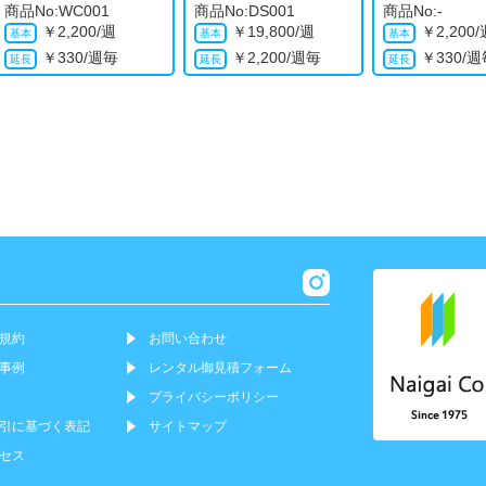
商品No:WC001
商品No:DS001
商品No:-
￥
2,200/週
￥
19,800/週
￥
2,200
￥
330/週毎
￥
2,200/週毎
￥
330/
規約
お問い合わせ
事例
レンタル御見積フォーム
プライバシーポリシー
引に基づく表記
サイトマップ
セス