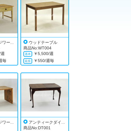
ワー...
ウッドテーブル
3
商品No:WT004
0/週
￥
5,500/週
/週毎
￥
550/週毎
ワー...
アンティークダイ...
7
商品No:DT001