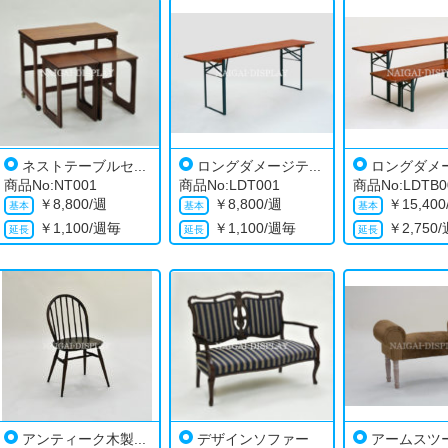
ネストテーブルセ...
ロングダメージテ...
ロングダメー
商品No:NT001
商品No:LDT001
商品No:LDTB0
￥
8,800/週
￥
8,800/週
￥
15,40
￥
1,100/週毎
￥
1,100/週毎
￥
2,750
アンティーク木製...
デザインソファー
アームスツール