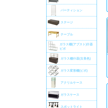
パーティション
ステージ
テーブル
ガラス棚(アブスト)什器
ビボ
ガラス棚什器(古美色)
ガラス変形棚(ビボ)
アクリルケース
ガラスケース
スポットライト