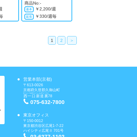
商品No:-
/週
￥
2,200/週
週毎
￥
330/週毎
1
2
＞
営業本部(京都)
〒613-0026
京都府久世郡久御山町
(にしいもあらいしんみちうら)
西一口新道裏
78
075-632-7800
東京オフィス
〒150-0012
東京都渋谷区広尾1-7-22
ハイシティ広尾Ⅱ 701号
03-6277-1102