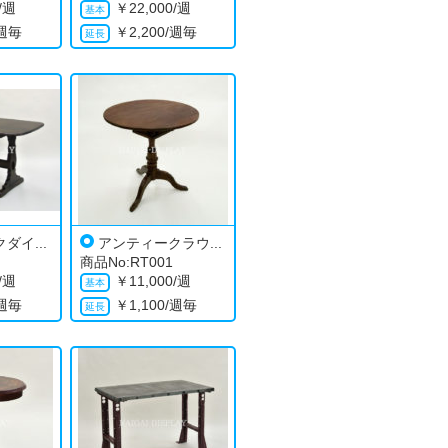
0/週
￥
22,000/週
/週毎
￥
2,200/週毎
ダイ...
アンティークラウ...
商品No:RT001
0/週
￥
11,000/週
/週毎
￥
1,100/週毎