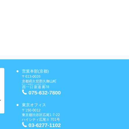
営業本部(京都)
〒613-0026
京都府久世郡久御山町
(にしいもあらいしんみちうら)
西一口新道裏
78
075-632-7800
東京オフィス
〒150-0012
東京都渋谷区広尾1-7-22
ハイシティ広尾Ⅱ 701号
03-6277-1102