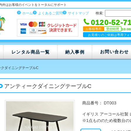
内外はお客様のイベントをトータルにサポート
ホーム
よくあるご質問
サイトマップ
検索:
0120-52-7
お客様専用
受付時間
10:0
お見積りのご依頼は専用フォ
お問い合わせ
レンタル商品一覧
納入事例
ークダイニングテーブルC
アンティークダイニングテーブルC
DT003
イギリス アーコール社製
※1点もののため複数台の