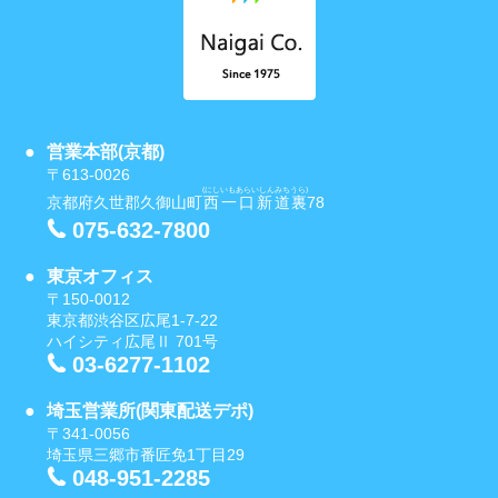
営業本部(京都)
〒613-0026
(にしいもあらいしんみちうら)
京都府久世郡久御山町
西一口新道裏
78
075-632-7800
東京オフィス
〒150-0012
東京都渋谷区広尾1-7-22
ハイシティ広尾Ⅱ 701号
03-6277-1102
埼玉営業所(関東配送デポ)
〒341-0056
埼玉県三郷市番匠免1丁目29
048-951-2285