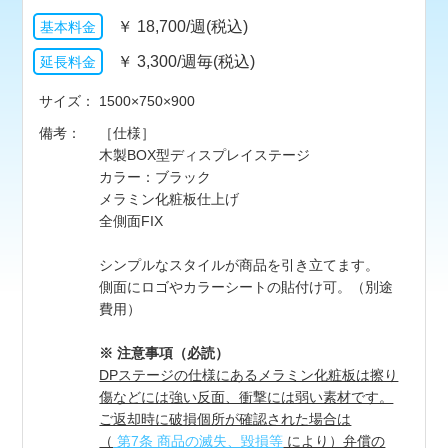
￥
18,700/週(税込)
￥
3,300/週毎(税込)
サイズ
1500×750×900
備考
［仕様］
木製BOX型ディスプレイステージ
カラー：ブラック
メラミン化粧板仕上げ
全側面FIX
シンプルなスタイルが商品を引き立てます。
側面にロゴやカラーシートの貼付け可。（別途
費用）
※ 注意事項（必読）
DPステージの仕様にあるメラミン化粧板は擦り
傷などには強い反面、衝撃には弱い素材です。
ご返却時に破損個所が確認された場合は
（
第7条 商品の滅失、毀損等
により）弁償の