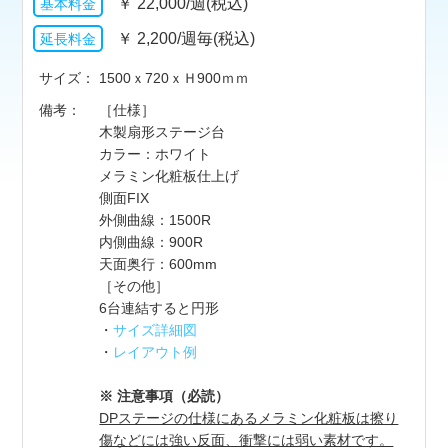
￥
22,000/週(税込)
￥
2,200/週毎(税込)
サイズ
1500ｘ720ｘＨ900ｍｍ
備考
［仕様］
木製扇形ステージ台
カラー：ホワイト
メラミン化粧板仕上げ
側面FIX
外側曲線：1500R
内側曲線：900R
天面奥行：600mm
［その他］
6台連結すると円形
・
サイズ詳細図
・
レイアウト例
※ 注意事項（必読）
DPステージの仕様にあるメラミン化粧板は擦り
傷などには強い反面、衝撃には弱い素材です。