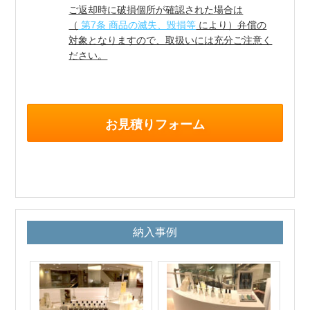
ご返却時に破損個所が確認された場合は
（
第7条 商品の滅失、毀損等
により）弁償の
対象となりますので、取扱いには充分ご注意く
ださい。
お見積りフォーム
納入事例