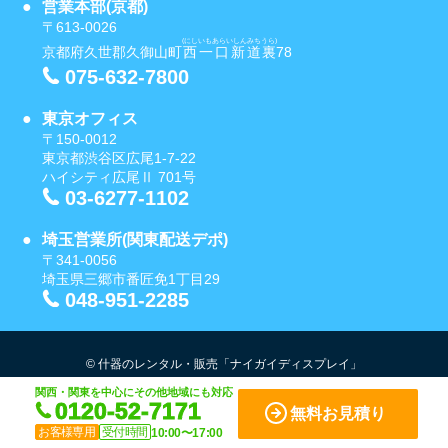
営業本部(京都)
〒613-0026
(にしいもあらいしんみちうら)
京都府久世郡久御山町
西一口新道裏
78
075-632-7800
東京オフィス
〒150-0012
東京都渋谷区広尾1-7-22
ハイシティ広尾Ⅱ 701号
03-6277-1102
埼玉営業所(関東配送デポ)
〒341-0056
埼玉県三郷市番匠免1丁目29
048-951-2285
© 什器のレンタル・販売「ナイガイディスプレイ」
関西・関東を中心にその他地域にも対応
0120-52-7171
無料お見積り
お客様専用
受付時間
10:00〜17:00