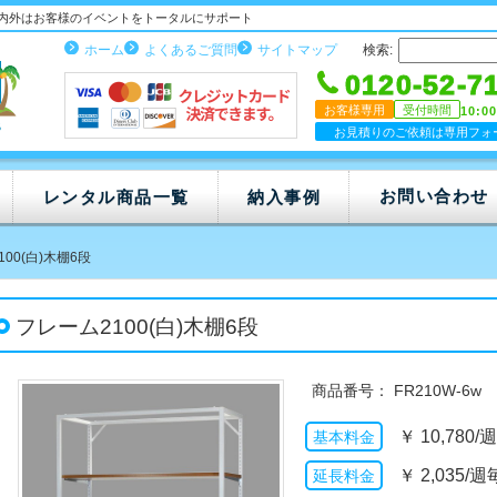
内外はお客様のイベントをトータルにサポート
ホーム
よくあるご質問
サイトマップ
検索:
0120-52-7
お客様専用
受付時間
10:0
お見積りのご依頼は専用フォ
お問い合わせ
レンタル商品一覧
納入事例
00(白)木棚6段
フレーム2100(白)木棚6段
FR210W-6w
￥
10,780/
￥
2,035/週