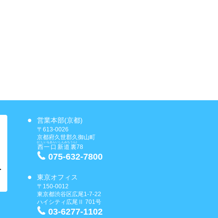
営業本部(京都)
〒613-0026
京都府久世郡久御山町
(にしいもあらいしんみちうら)
西一口新道裏
78
075-632-7800
東京オフィス
〒150-0012
東京都渋谷区広尾1-7-22
ハイシティ広尾Ⅱ 701号
03-6277-1102