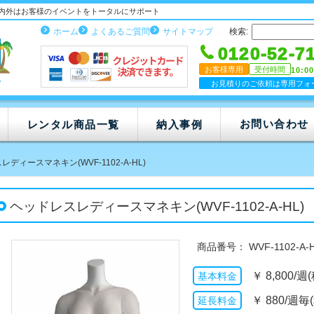
内外はお客様のイベントをトータルにサポート
ホーム
よくあるご質問
サイトマップ
検索:
0120-52-7
お客様専用
受付時間
10:0
お見積りのご依頼は専用フォ
お問い合わせ
レンタル商品一覧
納入事例
ディースマネキン(WVF-1102-A-HL)
ヘッドレスレディースマネキン(WVF-1102-A-HL)
WVF-1102-A-
￥
8,800/週
￥
880/週毎