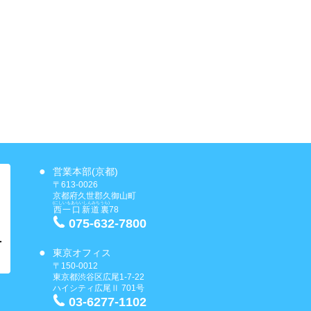
営業本部(京都)
〒613-0026
京都府久世郡久御山町
(にしいもあらいしんみちうら)
西一口新道裏
78
075-632-7800
東京オフィス
〒150-0012
東京都渋谷区広尾1-7-22
ハイシティ広尾Ⅱ 701号
03-6277-1102