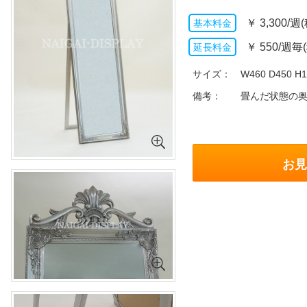
￥
3,300/週
￥
550/週毎
サイズ
W460 D450 H1
備考
畳んだ状態の奥
お見