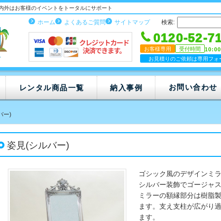
内外はお客様のイベントをトータルにサポート
ホーム
よくあるご質問
サイトマップ
検索:
0120-52-7
お客様専用
受付時間
10:0
お見積りのご依頼は専用フォ
お問い合わせ
レンタル商品一覧
納入事例
バー)
姿見(シルバー)
ゴシック風のデザインミ
シルバー装飾でゴージャ
ミラーの額縁部分は樹脂
ます。支え支柱が広がり
ます。