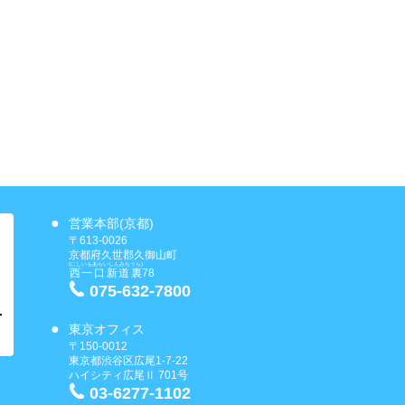
営業本部(京都)
〒613-0026
京都府久世郡久御山町
(にしいもあらいしんみちうら)
西一口新道裏
78
075-632-7800
東京オフィス
〒150-0012
東京都渋谷区広尾1-7-22
ハイシティ広尾Ⅱ 701号
03-6277-1102