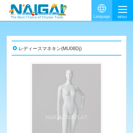
グロ
Language
レディースマネキン(MU08Dj)