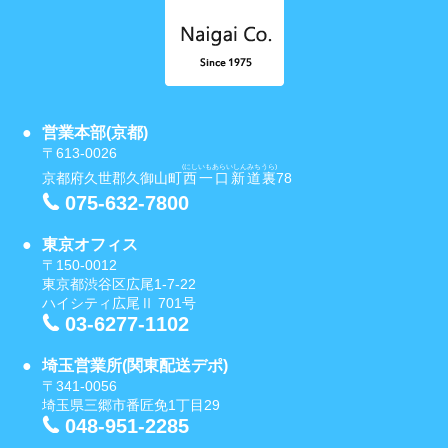
営業本部(京都)
〒613-0026
(にしいもあらいしんみちうら)
京都府久世郡久御山町
西一口新道裏
78
075-632-7800
東京オフィス
〒150-0012
東京都渋谷区広尾1-7-22
ハイシティ広尾Ⅱ 701号
03-6277-1102
埼玉営業所(関東配送デポ)
〒341-0056
埼玉県三郷市番匠免1丁目29
048-951-2285