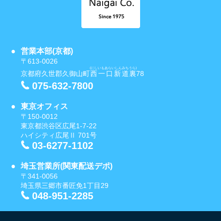
営業本部(京都)
〒613-0026
(にしいもあらいしんみちうら)
京都府久世郡久御山町
西一口新道裏
78
075-632-7800
東京オフィス
〒150-0012
東京都渋谷区広尾1-7-22
ハイシティ広尾Ⅱ 701号
03-6277-1102
埼玉営業所(関東配送デポ)
〒341-0056
埼玉県三郷市番匠免1丁目29
048-951-2285