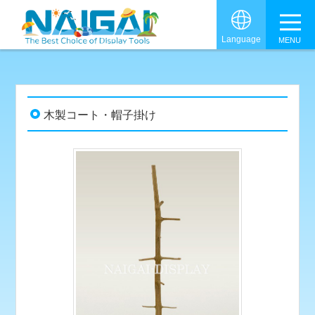
グロ
Language
木製コート・帽子掛け